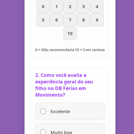
0
1
2
3
4
5
6
7
8
9
10
0 = Não recomendaria
10 = Com certeza
2. Como você avalia a
experiência geral do seu
filho no DB Férias em
Movimento?
Excelente
Muito boa