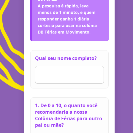
A pesquisa é rápida, leva
menos de 1 minuto, e
quem
responder ganha 1 diária
cortesia
para usar na colônia
DB Férias em Movimento.
Qual seu nome completo?
1. De 0 a 10, o quanto você
recomendaria a nossa
Colônia de Férias para outro
pai ou mãe?